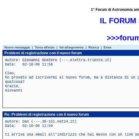
1° Forum di Astronomia amator
IL FORUM 
>>>forum
Nuovo messaggio
|
Torna all'inizio
|
Vai all'argomento
|
Ricerca
|
Entra
Problemi di registrazione con il nuovo forum
Autore:
Giovanni Sostero
(---.elettra.trieste.it)
Data: 02-10-06 11:56
Ciao,
ho provato ad iscrivermi al nuovo forum, ma a distanza di un 
qualcosa?
Grazie,
Giovanni
Re: Problemi di registrazione con il nuovo forum
Autore: Dan (---.38-151.net24.it)
Data: 02-10-06 11:59
ti arriva una email all'indirizzo che hai messo con un link p