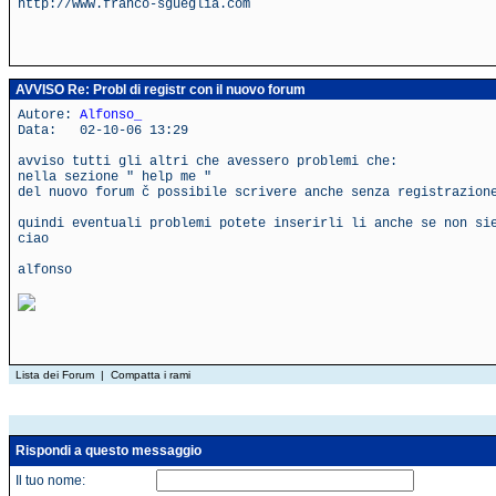
http://www.franco-sgueglia.com
AVVISO Re: Probl di registr con il nuovo forum
Autore:
Alfonso_
Data: 02-10-06 13:29
avviso tutti gli altri che avessero problemi che:
nella sezione " help me "
del nuovo forum č possibile scrivere anche senza registrazion
quindi eventuali problemi potete inserirli li anche se non si
ciao
alfonso
Lista dei Forum
|
Compatta i rami
Rispondi a questo messaggio
Il tuo nome: